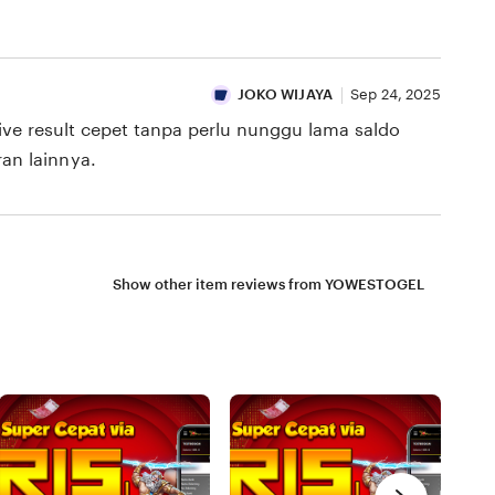
JOKO WIJAYA
Sep 24, 2025
ve result cepet tanpa perlu nunggu lama saldo
an lainnya.
Show other item reviews from YOWESTOGEL