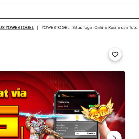
TUS YOWESTOGEL
YOWESTOGEL | Situs Togel Online Resmi dan Toto 
 | 
Add
to
Favorites