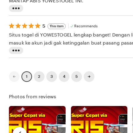
MANTAP ABIS YOWESTOGEL INI.
i
stars
v
n
L
i
g
i
e
5
r
5
Recommends
This item
s
out
w
e
Situs togel di YOWESTOGEL lengkap banget! Dengan li
of
t
b
5
v
masuk ke akun jadi gak ketinggalan buat pasang pasar
i
stars
y
i
n
L
B
e
g
i
U
w
r
s
D
b
Previous
Next
e
2
3
4
5
1
t
page
page
I
y
v
i
M
M
i
n
A
Photos from reviews
U
e
g
N
H
w
r
A
b
e
M
y
v
M
N