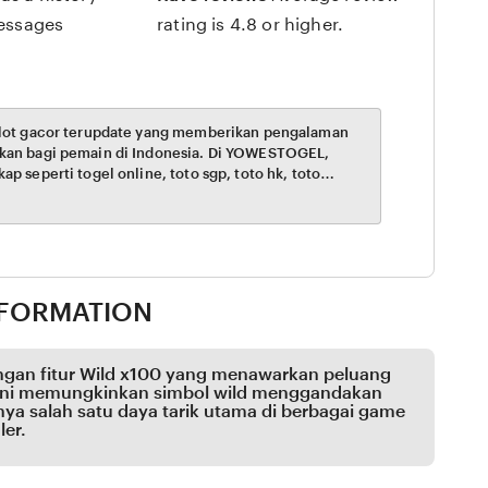
messages
rating is 4.8 or higher.
o slot gacor terupdate yang memberikan pengalaman
gkan bagi pemain di Indonesia. Di YOWESTOGEL,
 seperti togel online, toto sgp, toto hk, toto
 dengan RTP tinggi dan peluang menang lebih besar.
prediksi angka akurat, sistem deposit dan withdraw
, dan free spin slot gacor untuk menambah keseruan
 24 jam, link resmi yang selalu aktif, dan keamanan
alaman taruhan maksimal bagi setiap pemain.
 main togel online resmi dan toto slot gacor
NFORMATION
us slot gacor, dan menangkan hadiah besar dengan
an fitur Wild x100 yang menawarkan peluang
r ini memungkinkan simbol wild menggandakan
nya salah satu daya tarik utama di berbagai game
ler.