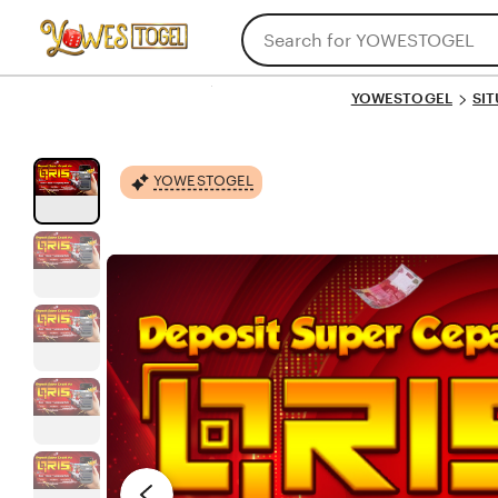
Skip
Search
YOWESTOGEL
to
for
Content
items
or
YOWESTOGEL
SI
shops
YOWESTOGEL